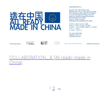
COLLABORATION__6 (All ready made in
China)
1
2
→