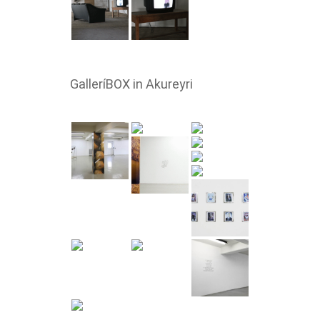
GalleríBOX in Akureyri