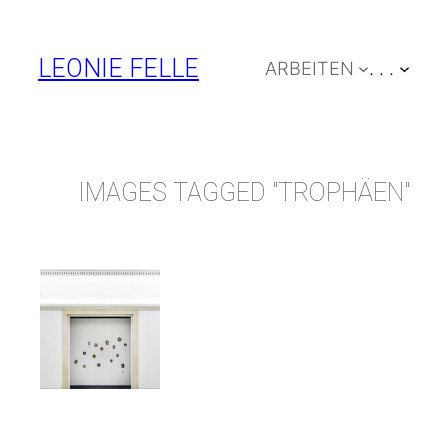
Zum
Inhalt
LEONIE FELLE
ARBEITEN
. . .
springen
IMAGES TAGGED "TROPHÄEN"